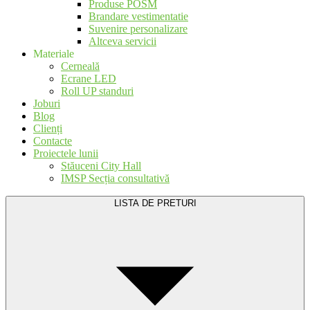
Produse POSM
Brandare vestimentatie
Suvenire personalizare
Altceva servicii
Materiale
Cerneală
Ecrane LED
Roll UP standuri
Joburi
Blog
Clienți
Contacte
Proiectele lunii
Stăuceni City Hall
IMSP Secția consultativă
LISTA DE PRETURI