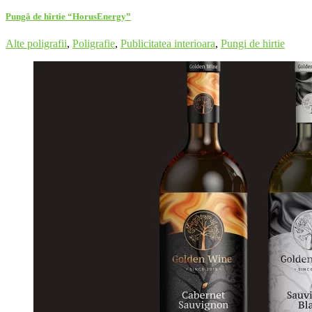
Pungă de hîrtie “HorusEnergy”
Alte poligrafii
,
Poligrafie
,
Publicitatea interioara
,
Pungi de hirtie