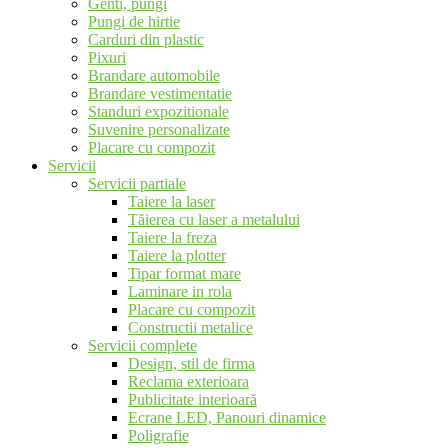
Genti, pungi
Pungi de hirtie
Carduri din plastic
Pixuri
Brandare automobile
Brandare vestimentatie
Standuri expozitionale
Suvenire personalizate
Placare cu compozit
Servicii
Servicii partiale
Taiere la laser
Tăierea cu laser a metalului
Taiere la freza
Taiere la plotter
Tipar format mare
Laminare in rola
Placare cu compozit
Constructii metalice
Servicii complete
Design, stil de firma
Reclama exterioara
Publicitate interioară
Ecrane LED, Panouri dinamice
Poligrafie