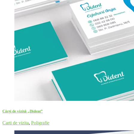
Cărți de vizită „Dident”
Carti de vizita
,
Poligrafie