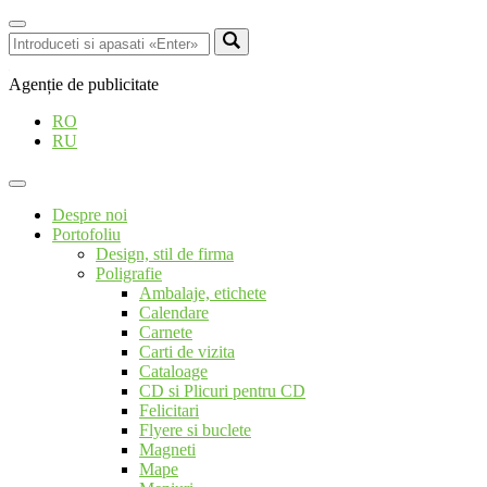
Agenție de publicitate
RO
RU
Despre noi
Portofoliu
Design, stil de firma
Poligrafie
Ambalaje, etichete
Calendare
Carnete
Carti de vizita
Cataloage
CD si Plicuri pentru CD
Felicitari
Flyere si buclete
Magneti
Mape