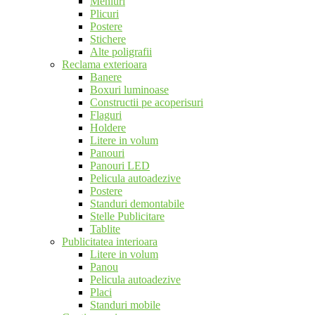
Meniuri
Plicuri
Postere
Stichere
Alte poligrafii
Reclama exterioara
Banere
Boxuri luminoase
Constructii pe acoperisuri
Flaguri
Holdere
Litere in volum
Panouri
Panouri LED
Pelicula autoadezive
Postere
Standuri demontabile
Stelle Publicitare
Tablite
Publicitatea interioara
Litere in volum
Panou
Pelicula autoadezive
Placi
Standuri mobile