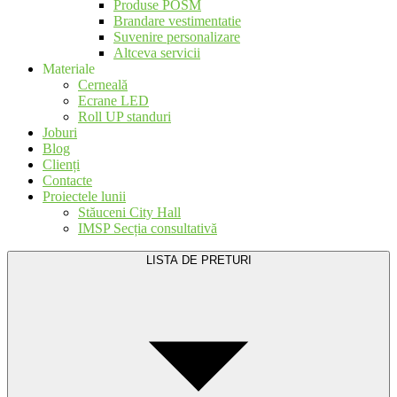
Produse POSM
Brandare vestimentatie
Suvenire personalizare
Altceva servicii
Materiale
Cerneală
Ecrane LED
Roll UP standuri
Joburi
Blog
Clienți
Contacte
Proiectele lunii
Stăuceni City Hall
IMSP Secția consultativă
LISTA DE PRETURI