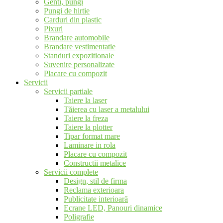
Genti, pungi
Pungi de hirtie
Carduri din plastic
Pixuri
Brandare automobile
Brandare vestimentatie
Standuri expozitionale
Suvenire personalizate
Placare cu compozit
Servicii
Servicii partiale
Taiere la laser
Tăierea cu laser a metalului
Taiere la freza
Taiere la plotter
Tipar format mare
Laminare in rola
Placare cu compozit
Constructii metalice
Servicii complete
Design, stil de firma
Reclama exterioara
Publicitate interioară
Ecrane LED, Panouri dinamice
Poligrafie