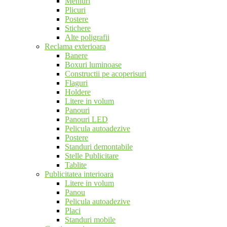
Meniuri
Plicuri
Postere
Stichere
Alte poligrafii
Reclama exterioara
Banere
Boxuri luminoase
Constructii pe acoperisuri
Flaguri
Holdere
Litere in volum
Panouri
Panouri LED
Pelicula autoadezive
Postere
Standuri demontabile
Stelle Publicitare
Tablite
Publicitatea interioara
Litere in volum
Panou
Pelicula autoadezive
Placi
Standuri mobile