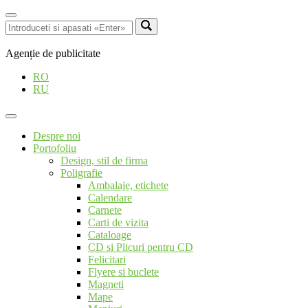
Agenție de publicitate
RO
RU
Despre noi
Portofoliu
Design, stil de firma
Poligrafie
Ambalaje, etichete
Calendare
Carnete
Carti de vizita
Cataloage
CD si Plicuri pentru CD
Felicitari
Flyere si buclete
Magneti
Mape