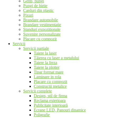
Genti, pungi
Pungi de hirtie
Carduri din plastic
Pixuri
Brandare automobile
Brandare vestimentatie
Standuri expozitionale
Suvenire personalizate
Placare cu compozit
Servicii
Servicii partiale
Taiere la laser
Tăierea cu laser a metalului
Taiere la freza
Taiere la plotter
Tipar format mare
Laminare in rola
Placare cu compozit
Constructii metalice
Servicii complete
Design, stil de firma
Reclama exterioara
Publicitate interioară
Ecrane LED, Panouri dinamice
Poligrafie