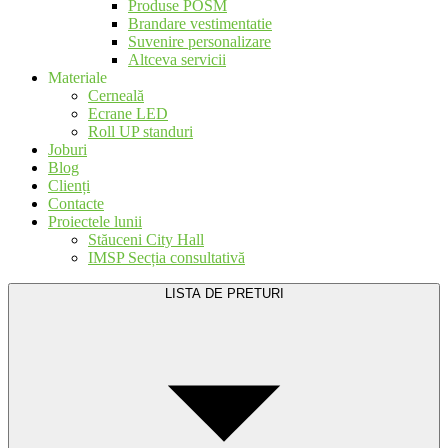
Produse POSM
Brandare vestimentatie
Suvenire personalizare
Altceva servicii
Materiale
Cerneală
Ecrane LED
Roll UP standuri
Joburi
Blog
Clienți
Contacte
Proiectele lunii
Stăuceni City Hall
IMSP Secția consultativă
LISTA DE PRETURI