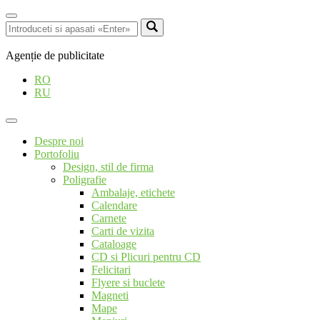
Agenție de publicitate
RO
RU
Despre noi
Portofoliu
Design, stil de firma
Poligrafie
Ambalaje, etichete
Calendare
Carnete
Carti de vizita
Cataloage
CD si Plicuri pentru CD
Felicitari
Flyere si buclete
Magneti
Mape