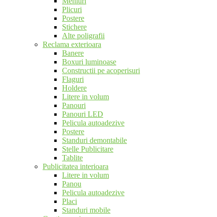
Meniuri
Plicuri
Postere
Stichere
Alte poligrafii
Reclama exterioara
Banere
Boxuri luminoase
Constructii pe acoperisuri
Flaguri
Holdere
Litere in volum
Panouri
Panouri LED
Pelicula autoadezive
Postere
Standuri demontabile
Stelle Publicitare
Tablite
Publicitatea interioara
Litere in volum
Panou
Pelicula autoadezive
Placi
Standuri mobile