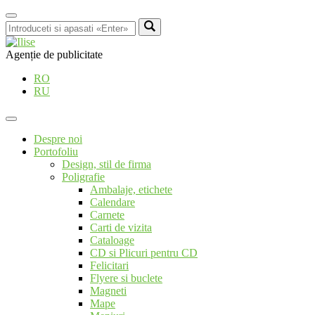
Agenție de publicitate
RO
RU
Despre noi
Portofoliu
Design, stil de firma
Poligrafie
Ambalaje, etichete
Calendare
Carnete
Carti de vizita
Cataloage
CD si Plicuri pentru CD
Felicitari
Flyere si buclete
Magneti
Mape