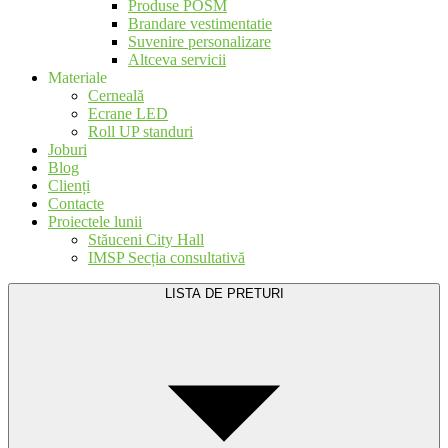
Produse POSM
Brandare vestimentatie
Suvenire personalizare
Altceva servicii
Materiale
Cerneală
Ecrane LED
Roll UP standuri
Joburi
Blog
Clienți
Contacte
Proiectele lunii
Stăuceni City Hall
IMSP Secția consultativă
LISTA DE PRETURI