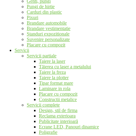
Genti, pungi
Pungi de hirtie
Carduri din plastic
Pixuri
Brandare automobile
Brandare vestimentatie
Standuri expozitionale
Suvenire personalizate
Placare cu compozit
Servicii
Servicii partiale
Taiere la laser
Tăierea cu laser a metalului
Taiere la freza
Taiere la plotter
Tipar format mare
Laminare in rola
Placare cu compozit
Constructii metalice
Servicii complete
Design, stil de firma
Reclama exterioara
Publicitate interioară
Ecrane LED, Panouri dinamice
Poligrafie