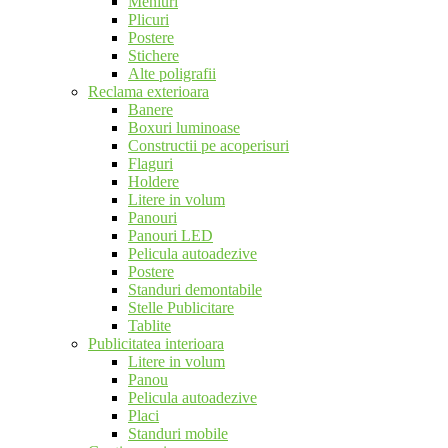
Meniuri
Plicuri
Postere
Stichere
Alte poligrafii
Reclama exterioara
Banere
Boxuri luminoase
Constructii pe acoperisuri
Flaguri
Holdere
Litere in volum
Panouri
Panouri LED
Pelicula autoadezive
Postere
Standuri demontabile
Stelle Publicitare
Tablite
Publicitatea interioara
Litere in volum
Panou
Pelicula autoadezive
Placi
Standuri mobile