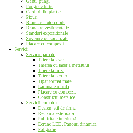
Genti, pungi
Pungi de hirtie
Carduri din plastic
Pixuri
Brandare automobile
Brandare vestimentatie
Standuri expozitionale
Suvenire personalizate
Placare cu compozit
Servicii
Servicii partiale
Taiere la laser
Tăierea cu laser a metalului
Taiere la freza
Taiere la plotter
Tipar format mare
Laminare in rola
Placare cu compozit
Constructii metalice
Servicii complete
Design, stil de firma
Reclama exterioara
Publicitate interioară
Ecrane LED, Panouri dinamice
Poligrafie