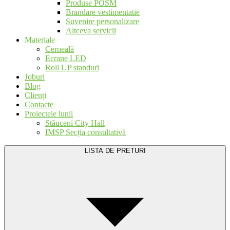
Produse POSM
Brandare vestimentatie
Suvenire personalizare
Altceva servicii
Materiale
Cerneală
Ecrane LED
Roll UP standuri
Joburi
Blog
Clienți
Contacte
Proiectele lunii
Stăuceni City Hall
IMSP Secția consultativă
LISTA DE PRETURI