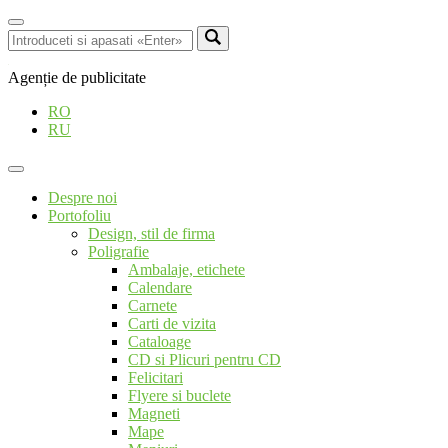
Agenție de publicitate
RO
RU
Despre noi
Portofoliu
Design, stil de firma
Poligrafie
Ambalaje, etichete
Calendare
Carnete
Carti de vizita
Cataloage
CD si Plicuri pentru CD
Felicitari
Flyere si buclete
Magneti
Mape