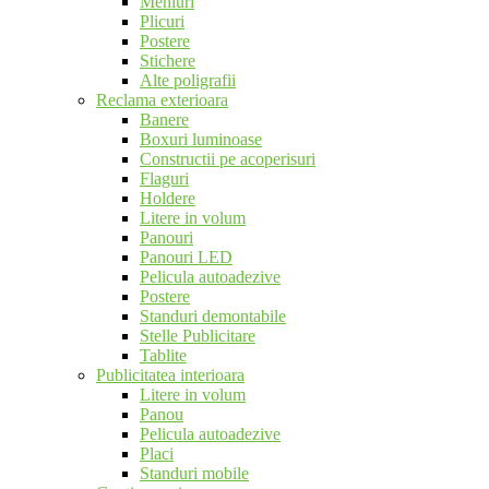
Meniuri
Plicuri
Postere
Stichere
Alte poligrafii
Reclama exterioara
Banere
Boxuri luminoase
Constructii pe acoperisuri
Flaguri
Holdere
Litere in volum
Panouri
Panouri LED
Pelicula autoadezive
Postere
Standuri demontabile
Stelle Publicitare
Tablite
Publicitatea interioara
Litere in volum
Panou
Pelicula autoadezive
Placi
Standuri mobile