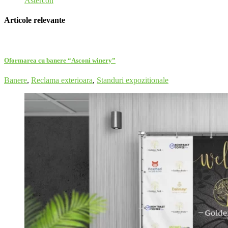
Astercon
Articole relevante
Oformarea cu banere “Asconi winery”
Banere
,
Reclama exterioara
,
Standuri expozitionale