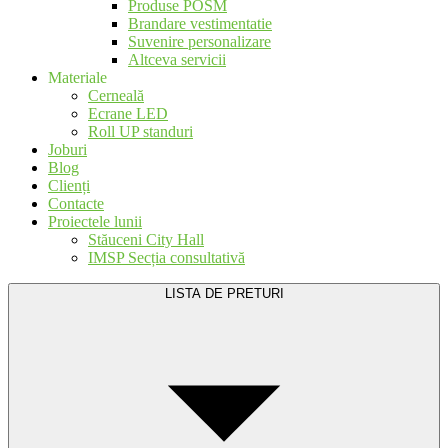
Produse POSM
Brandare vestimentatie
Suvenire personalizare
Altceva servicii
Materiale
Cerneală
Ecrane LED
Roll UP standuri
Joburi
Blog
Clienți
Contacte
Proiectele lunii
Stăuceni City Hall
IMSP Secția consultativă
LISTA DE PRETURI