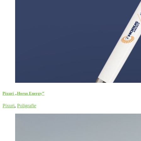
Pixuri „Horus Energy”
Pixuri
,
Poligrafie