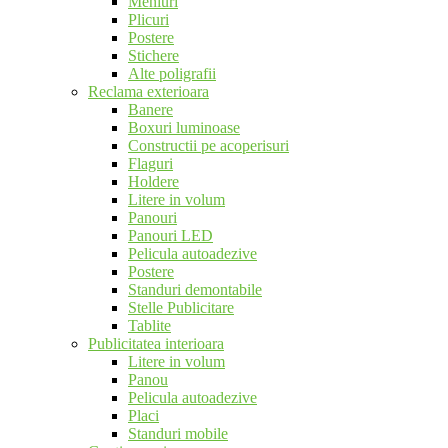
Meniuri
Plicuri
Postere
Stichere
Alte poligrafii
Reclama exterioara
Banere
Boxuri luminoase
Constructii pe acoperisuri
Flaguri
Holdere
Litere in volum
Panouri
Panouri LED
Pelicula autoadezive
Postere
Standuri demontabile
Stelle Publicitare
Tablite
Publicitatea interioara
Litere in volum
Panou
Pelicula autoadezive
Placi
Standuri mobile