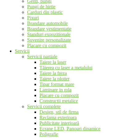
Genti, pungi
Pungi de hirtie
Carduri din plastic
Pixuri
Brandare automobile
Brandare vestimentatie
Standuri expozitionale
Suvenire personalizate
Placare cu compozit
Servicii
Servicii partiale
Taiere la laser
Tăierea cu laser a metalului
Taiere la freza
Taiere la plotter
Tipar format mare
Laminare in rola
Placare cu compozit
Constructii metalice
Servicii complete
Design, stil de firma
Reclama exterioara
Publicitate interioară
Ecrane LED, Panouri dinamice
Poligrafie