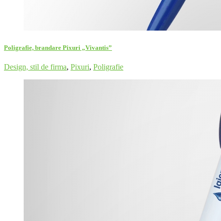
Poligrafie, brandare Pixuri „Vivantis”
Design, stil de firma
,
Pixuri
,
Poligrafie