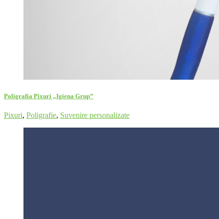
Poligrafia Pixuri „Igiena Grup”
Pixuri
,
Poligrafie
,
Suvenire personalizate