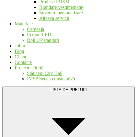
Produse POSM
Brandare vestimentatie
Suvenire personalizare
Altceva servicii
Materiale
Cerneală
Ecrane LED
Roll UP standuri
Joburi
Blog
Clienți
Contacte
Proiectele lunii
Stăuceni City Hall
IMSP Secția consultativă
LISTA DE PRETURI