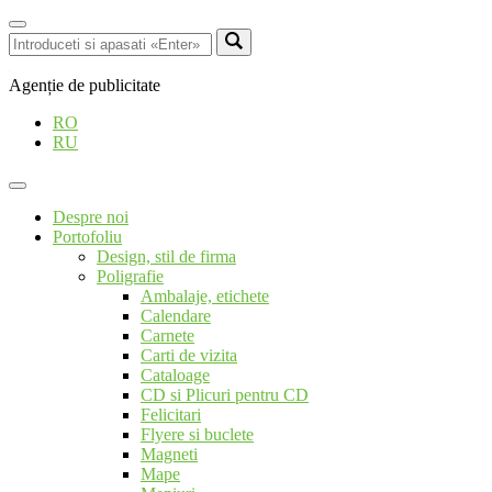
Agenție de publicitate
RO
RU
Despre noi
Portofoliu
Design, stil de firma
Poligrafie
Ambalaje, etichete
Calendare
Carnete
Carti de vizita
Cataloage
CD si Plicuri pentru CD
Felicitari
Flyere si buclete
Magneti
Mape