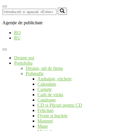
Agenție de publicitate
RO
RU
Despre noi
Portofoliu
Design, stil de firma
Poligrafie
Ambalaje, etichete
Calendare
Carnete
Carti de vizita
Cataloage
CD si Plicuri pentru CD
Felicitari
Flyere si buclete
Magneti
Mape