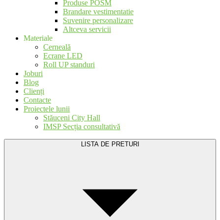
Produse POSM
Brandare vestimentatie
Suvenire personalizare
Altceva servicii
Materiale
Cerneală
Ecrane LED
Roll UP standuri
Joburi
Blog
Clienți
Contacte
Proiectele lunii
Stăuceni City Hall
IMSP Secția consultativă
LISTA DE PRETURI