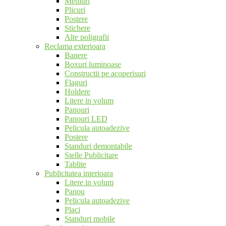
Meniuri
Plicuri
Postere
Stichere
Alte poligrafii
Reclama exterioara
Banere
Boxuri luminoase
Constructii pe acoperisuri
Flaguri
Holdere
Litere in volum
Panouri
Panouri LED
Pelicula autoadezive
Postere
Standuri demontabile
Stelle Publicitare
Tablite
Publicitatea interioara
Litere in volum
Panou
Pelicula autoadezive
Placi
Standuri mobile