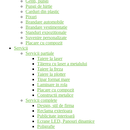
Genti, pungi
Pungi de hirtie
Carduri din plastic
Pixuri
Brandare automobile
Brandare vestimentatie
Standuri expozitionale
Suvenire personalizate
Placare cu compozit
Servicii
Servicii partiale
Taiere la laser
Tăierea cu laser a metalului
Taiere la freza
Taiere la plotter
Tipar format mare
Laminare in rola
Placare cu compozit
Constructii metalice
Servicii complete
Design, stil de firma
Reclama exterioara
Publicitate interioară
Ecrane LED, Panouri dinamice
Poligrafie