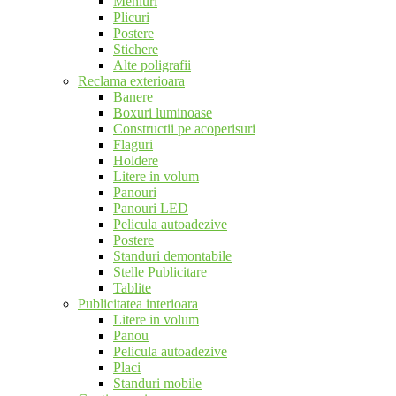
Meniuri
Plicuri
Postere
Stichere
Alte poligrafii
Reclama exterioara
Banere
Boxuri luminoase
Constructii pe acoperisuri
Flaguri
Holdere
Litere in volum
Panouri
Panouri LED
Pelicula autoadezive
Postere
Standuri demontabile
Stelle Publicitare
Tablite
Publicitatea interioara
Litere in volum
Panou
Pelicula autoadezive
Placi
Standuri mobile