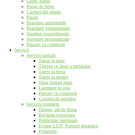
Genti, pungi
Pungi de hirtie
Carduri din plastic
Pixuri
Brandare automobile
Brandare vestimentatie
Standuri expozitionale
Suvenire personalizate
Placare cu compozit
Servicii
Servicii partiale
Taiere la laser
Tăierea cu laser a metalului
Taiere la freza
Taiere la plotter
Tipar format mare
Laminare in rola
Placare cu compozit
Constructii metalice
Servicii complete
Design, stil de firma
Reclama exterioara
Publicitate interioară
Ecrane LED, Panouri dinamice
Poligrafie