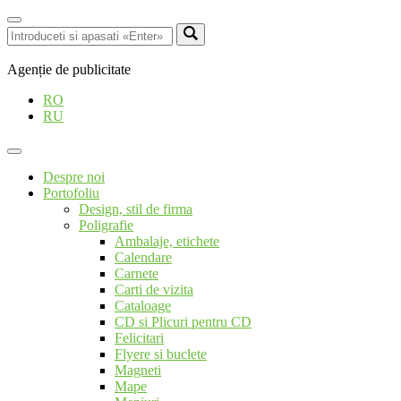
Agenție de publicitate
RO
RU
Despre noi
Portofoliu
Design, stil de firma
Poligrafie
Ambalaje, etichete
Calendare
Carnete
Carti de vizita
Cataloage
CD si Plicuri pentru CD
Felicitari
Flyere si buclete
Magneti
Mape