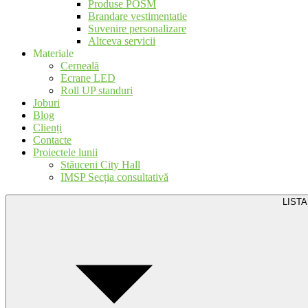
Produse POSM
Brandare vestimentatie
Suvenire personalizare
Altceva servicii
Materiale
Cerneală
Ecrane LED
Roll UP standuri
Joburi
Blog
Clienți
Contacte
Proiectele lunii
Stăuceni City Hall
IMSP Secția consultativă
LISTA