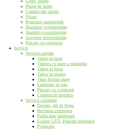
Genti, pungi
Pungi de hirtie
Carduri din plastic
Pixuri
Brandare automobile
Brandare vestimentatie
Standuri expozitionale
Suvenire personalizate
Placare cu compozit
Servicii
Servicii partiale
Taiere la laser
Tăierea cu laser a metalului
Taiere la freza
Taiere la plotter
Tipar format mare
Laminare in rola
Placare cu compozit
Constructii metalice
Servicii complete
Design, stil de firma
Reclama exterioara
Publicitate interioară
Ecrane LED, Panouri dinamice
Poligrafie