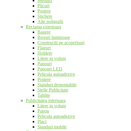
Meniuri
Plicuri
Postere
Stichere
Alte poligrafii
Reclama exterioara
Banere
Boxuri luminoase
Constructii pe acoperisuri
Flaguri
Holdere
Litere in volum
Panouri
Panouri LED
Pelicula autoadezive
Postere
Standuri demontabile
Stelle Publicitare
Tablite
Publicitatea interioara
Litere in volum
Panou
Pelicula autoadezive
Placi
Standuri mobile