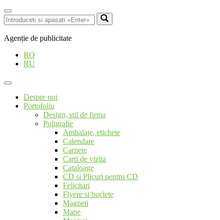
Agenție de publicitate
RO
RU
Despre noi
Portofoliu
Design, stil de firma
Poligrafie
Ambalaje, etichete
Calendare
Carnete
Carti de vizita
Cataloage
CD si Plicuri pentru CD
Felicitari
Flyere si buclete
Magneti
Mape