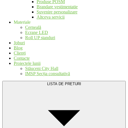
Produse POSM
Brandare vestimentatie
Suvenire personalizare
Altceva servicii
Materiale
Cerneală
Ecrane LED
Roll UP standuri
Joburi
Blog
Clienți
Contacte
Proiectele lunii
Stăuceni City Hall
IMSP Secția consultativă
LISTA DE PRETURI