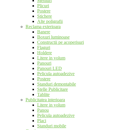
Meniuri
Plicuri
Postere
Stichere
Alte poligrafii
Reclama exterioara
Banere
Boxuri luminoase
Constructii pe acoperisuri
Flaguri
Holdere
Litere in volum
Panouri
Panouri LED
Pelicula autoadezive
Postere
Standuri demontabile
Stelle Publicitare
Tablite
Publicitatea interioara
Litere in volum
Panou
Pelicula autoadezive
Placi
Standuri mobile