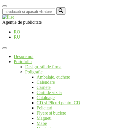
Agenție de publicitate
RO
RU
Despre noi
Portofoliu
Design, stil de firma
Poligrafie
Ambalaje, etichete
Calendare
Carnete
Carti de vizita
Cataloage
CD si Plicuri pentru CD
Felicitari
Flyere si buclete
Magneti
Mape