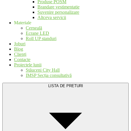
Produse POSM
Brandare vestimentatie
Suvenire personalizare
Altceva servicii
Materiale
Cerneală
Ecrane LED
Roll UP standuri
Joburi
Blog
Clienți
Contacte
Proiectele lunii
Stăuceni City Hall
IMSP Secția consultativă
LISTA DE PRETURI