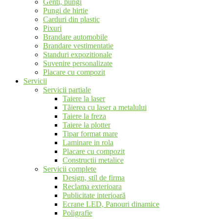
Genti, pungi
Pungi de hirtie
Carduri din plastic
Pixuri
Brandare automobile
Brandare vestimentatie
Standuri expozitionale
Suvenire personalizate
Placare cu compozit
Servicii
Servicii partiale
Taiere la laser
Tăierea cu laser a metalului
Taiere la freza
Taiere la plotter
Tipar format mare
Laminare in rola
Placare cu compozit
Constructii metalice
Servicii complete
Design, stil de firma
Reclama exterioara
Publicitate interioară
Ecrane LED, Panouri dinamice
Poligrafie