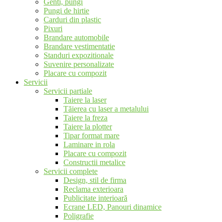
Genti, pungi
Pungi de hirtie
Carduri din plastic
Pixuri
Brandare automobile
Brandare vestimentatie
Standuri expozitionale
Suvenire personalizate
Placare cu compozit
Servicii
Servicii partiale
Taiere la laser
Tăierea cu laser a metalului
Taiere la freza
Taiere la plotter
Tipar format mare
Laminare in rola
Placare cu compozit
Constructii metalice
Servicii complete
Design, stil de firma
Reclama exterioara
Publicitate interioară
Ecrane LED, Panouri dinamice
Poligrafie