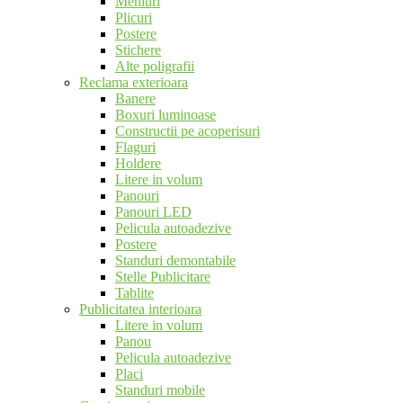
Meniuri
Plicuri
Postere
Stichere
Alte poligrafii
Reclama exterioara
Banere
Boxuri luminoase
Constructii pe acoperisuri
Flaguri
Holdere
Litere in volum
Panouri
Panouri LED
Pelicula autoadezive
Postere
Standuri demontabile
Stelle Publicitare
Tablite
Publicitatea interioara
Litere in volum
Panou
Pelicula autoadezive
Placi
Standuri mobile