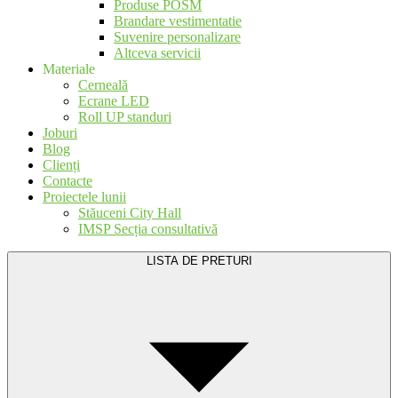
Produse POSM
Brandare vestimentatie
Suvenire personalizare
Altceva servicii
Materiale
Cerneală
Ecrane LED
Roll UP standuri
Joburi
Blog
Clienți
Contacte
Proiectele lunii
Stăuceni City Hall
IMSP Secția consultativă
LISTA DE PRETURI