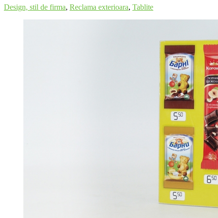
Design, stil de firma
,
Reclama exterioara
,
Tablite