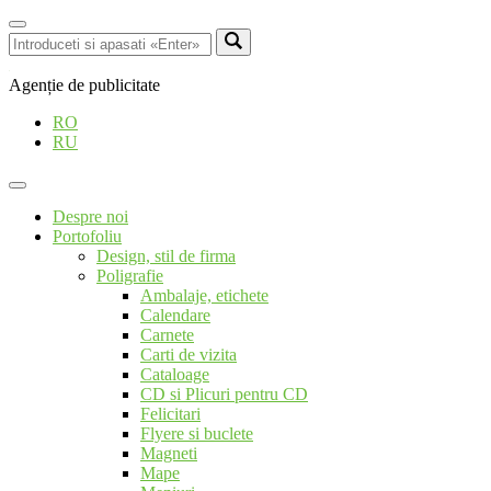
Agenție de publicitate
RO
RU
Despre noi
Portofoliu
Design, stil de firma
Poligrafie
Ambalaje, etichete
Calendare
Carnete
Carti de vizita
Cataloage
CD si Plicuri pentru CD
Felicitari
Flyere si buclete
Magneti
Mape