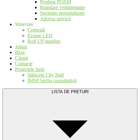
Produse POSM
Brandare vestimentatie
Suvenire personalizare
Altceva servicii
Materiale
Cerneală
Ecrane LED
Roll UP standuri
Joburi
Blog
Clienți
Contacte
Proiectele lunii
Stăuceni City Hall
IMSP Secția consultativă
LISTA DE PRETURI