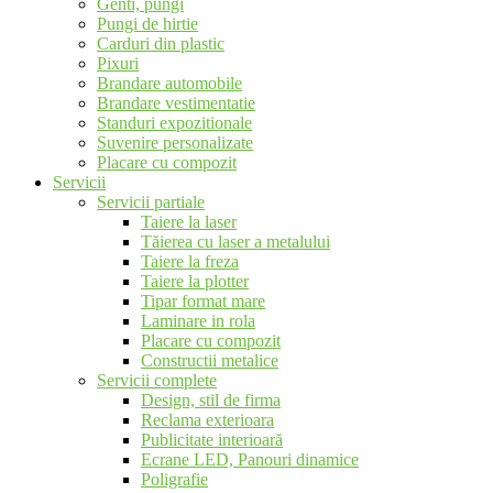
Genti, pungi
Pungi de hirtie
Carduri din plastic
Pixuri
Brandare automobile
Brandare vestimentatie
Standuri expozitionale
Suvenire personalizate
Placare cu compozit
Servicii
Servicii partiale
Taiere la laser
Tăierea cu laser a metalului
Taiere la freza
Taiere la plotter
Tipar format mare
Laminare in rola
Placare cu compozit
Constructii metalice
Servicii complete
Design, stil de firma
Reclama exterioara
Publicitate interioară
Ecrane LED, Panouri dinamice
Poligrafie