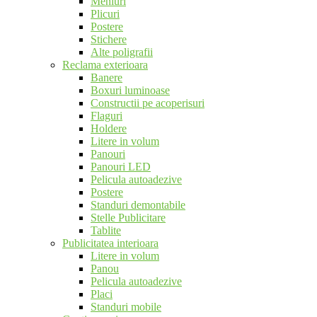
Meniuri
Plicuri
Postere
Stichere
Alte poligrafii
Reclama exterioara
Banere
Boxuri luminoase
Constructii pe acoperisuri
Flaguri
Holdere
Litere in volum
Panouri
Panouri LED
Pelicula autoadezive
Postere
Standuri demontabile
Stelle Publicitare
Tablite
Publicitatea interioara
Litere in volum
Panou
Pelicula autoadezive
Placi
Standuri mobile