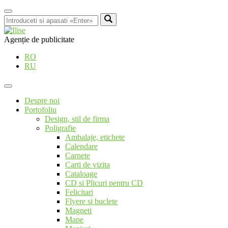
Agenție de publicitate
RO
RU
Despre noi
Portofoliu
Design, stil de firma
Poligrafie
Ambalaje, etichete
Calendare
Carnete
Carti de vizita
Cataloage
CD si Plicuri pentru CD
Felicitari
Flyere si buclete
Magneti
Mape