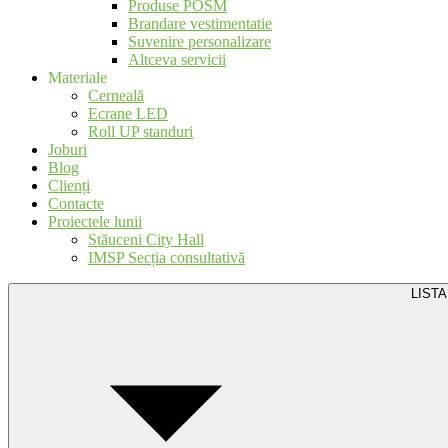
Produse POSM
Brandare vestimentatie
Suvenire personalizare
Altceva servicii
Materiale
Cerneală
Ecrane LED
Roll UP standuri
Joburi
Blog
Clienți
Contacte
Proiectele lunii
Stăuceni City Hall
IMSP Secția consultativă
LISTA