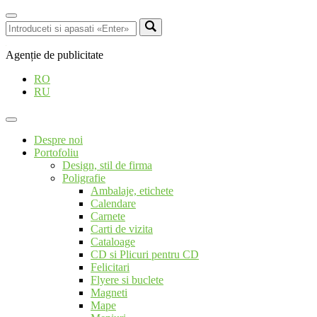
Agenție de publicitate
RO
RU
Despre noi
Portofoliu
Design, stil de firma
Poligrafie
Ambalaje, etichete
Calendare
Carnete
Carti de vizita
Cataloage
CD si Plicuri pentru CD
Felicitari
Flyere si buclete
Magneti
Mape