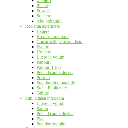
Meniuri
Plicuri
Postere
Stichere
Alte poligrafii
Reclama exterioara
Banere
Boxuri luminoase
Constructii pe acoperisuri
Flaguri
Holdere
Litere in volum
Panouri
Panouri LED
Pelicula autoadezive
Postere
Standuri demontabile
Stelle Publicitare
Tablite
Publicitatea interioara
Litere in volum
Panou
Pelicula autoadezive
Placi
Standuri mobile