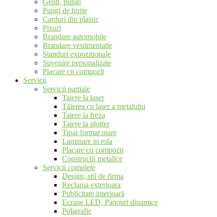
Genti, pungi
Pungi de hirtie
Carduri din plastic
Pixuri
Brandare automobile
Brandare vestimentatie
Standuri expozitionale
Suvenire personalizate
Placare cu compozit
Servicii
Servicii partiale
Taiere la laser
Tăierea cu laser a metalului
Taiere la freza
Taiere la plotter
Tipar format mare
Laminare in rola
Placare cu compozit
Constructii metalice
Servicii complete
Design, stil de firma
Reclama exterioara
Publicitate interioară
Ecrane LED, Panouri dinamice
Poligrafie