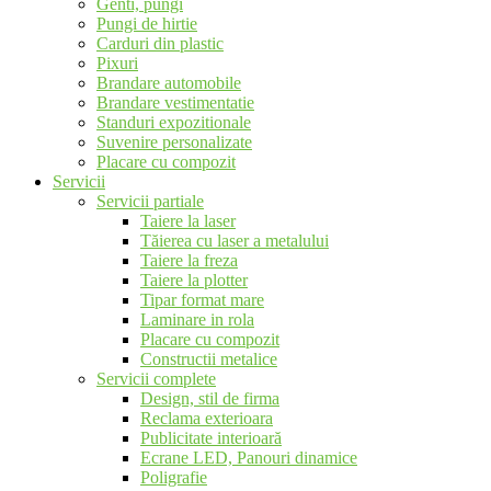
Genti, pungi
Pungi de hirtie
Carduri din plastic
Pixuri
Brandare automobile
Brandare vestimentatie
Standuri expozitionale
Suvenire personalizate
Placare cu compozit
Servicii
Servicii partiale
Taiere la laser
Tăierea cu laser a metalului
Taiere la freza
Taiere la plotter
Tipar format mare
Laminare in rola
Placare cu compozit
Constructii metalice
Servicii complete
Design, stil de firma
Reclama exterioara
Publicitate interioară
Ecrane LED, Panouri dinamice
Poligrafie