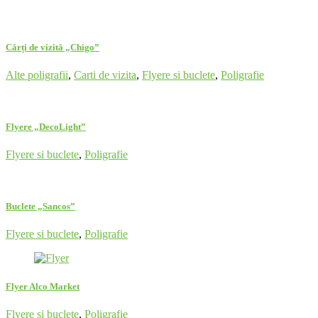
Cărți de vizită „Chigo”
Alte poligrafii
,
Carti de vizita
,
Flyere si buclete
,
Poligrafie
Flyere „DecoLight”
Flyere si buclete
,
Poligrafie
Buclete „Sancos”
Flyere si buclete
,
Poligrafie
Flyer Alco Market
Flyere si buclete
,
Poligrafie