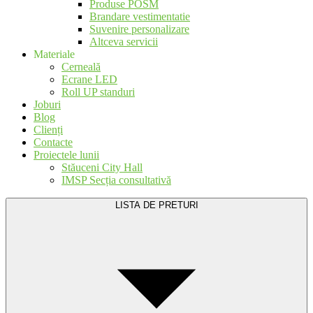
Produse POSM
Brandare vestimentatie
Suvenire personalizare
Altceva servicii
Materiale
Cerneală
Ecrane LED
Roll UP standuri
Joburi
Blog
Clienți
Contacte
Proiectele lunii
Stăuceni City Hall
IMSP Secția consultativă
LISTA DE PRETURI