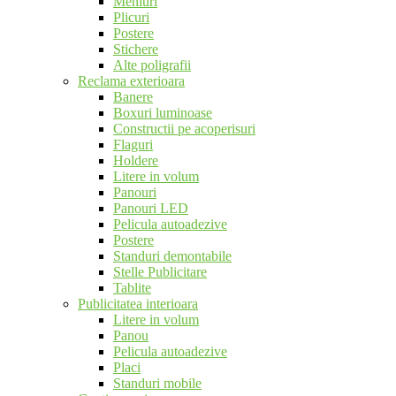
Meniuri
Plicuri
Postere
Stichere
Alte poligrafii
Reclama exterioara
Banere
Boxuri luminoase
Constructii pe acoperisuri
Flaguri
Holdere
Litere in volum
Panouri
Panouri LED
Pelicula autoadezive
Postere
Standuri demontabile
Stelle Publicitare
Tablite
Publicitatea interioara
Litere in volum
Panou
Pelicula autoadezive
Placi
Standuri mobile