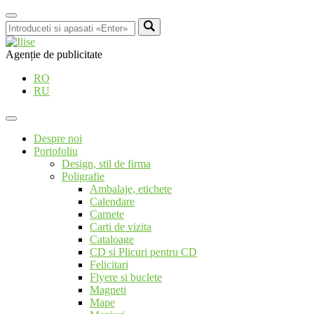
Agenție de publicitate
RO
RU
Despre noi
Portofoliu
Design, stil de firma
Poligrafie
Ambalaje, etichete
Calendare
Carnete
Carti de vizita
Cataloage
CD si Plicuri pentru CD
Felicitari
Flyere si buclete
Magneti
Mape