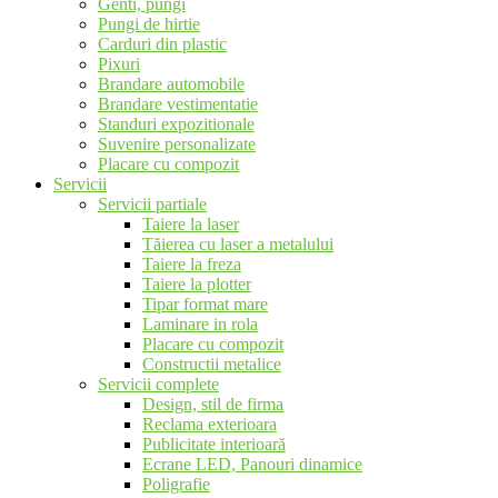
Genti, pungi
Pungi de hirtie
Carduri din plastic
Pixuri
Brandare automobile
Brandare vestimentatie
Standuri expozitionale
Suvenire personalizate
Placare cu compozit
Servicii
Servicii partiale
Taiere la laser
Tăierea cu laser a metalului
Taiere la freza
Taiere la plotter
Tipar format mare
Laminare in rola
Placare cu compozit
Constructii metalice
Servicii complete
Design, stil de firma
Reclama exterioara
Publicitate interioară
Ecrane LED, Panouri dinamice
Poligrafie