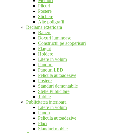
Meniuri
Plicuri
Postere
Stichere
Alte poligrafii
Reclama exterioara
Banere
Boxuri luminoase
Constructii pe acoperisuri
Flaguri
Holdere
Litere in volum
Panouri
Panouri LED
Pelicula autoadezive
Postere
Standuri demontabile
Stelle Publicitare
Tablite
Publicitatea interioara
Litere in volum
Panou
Pelicula autoadezive
Placi
Standuri mobile