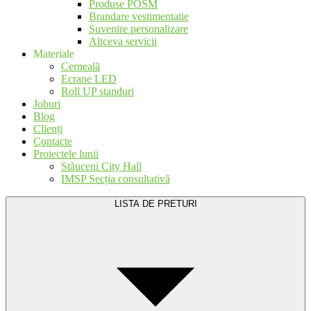
Produse POSM
Brandare vestimentatie
Suvenire personalizare
Altceva servicii
Materiale
Cerneală
Ecrane LED
Roll UP standuri
Joburi
Blog
Clienți
Contacte
Proiectele lunii
Stăuceni City Hall
IMSP Secția consultativă
LISTA DE PRETURI