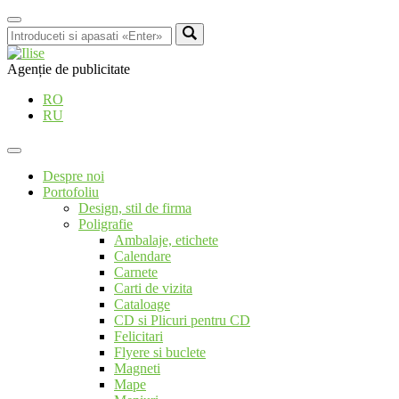
Agenție de publicitate
RO
RU
Despre noi
Portofoliu
Design, stil de firma
Poligrafie
Ambalaje, etichete
Calendare
Carnete
Carti de vizita
Cataloage
CD si Plicuri pentru CD
Felicitari
Flyere si buclete
Magneti
Mape