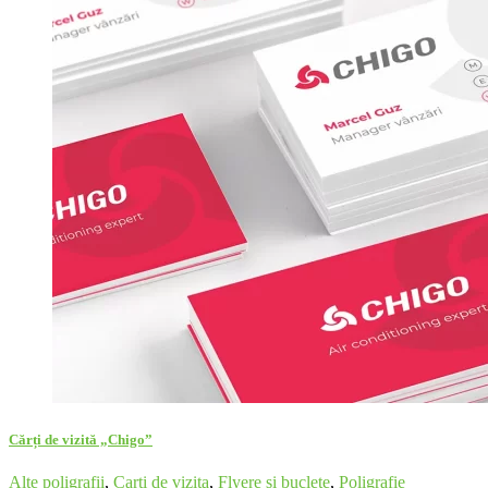
Cărți de vizită „Chigo”
Alte poligrafii
,
Carti de vizita
,
Flyere si buclete
,
Poligrafie