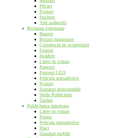
Meniuri
Plicuri
Postere
Stichere
Alte poligrafii
Reclama exterioara
Banere
Boxuri luminoase
Constructii pe acoperisuri
Flaguri
Holdere
Litere in volum
Panouri
Panouri LED
Pelicula autoadezive
Postere
Standuri demontabile
Stelle Publicitare
Tablite
Publicitatea interioara
Litere in volum
Panou
Pelicula autoadezive
Placi
Standuri mobile