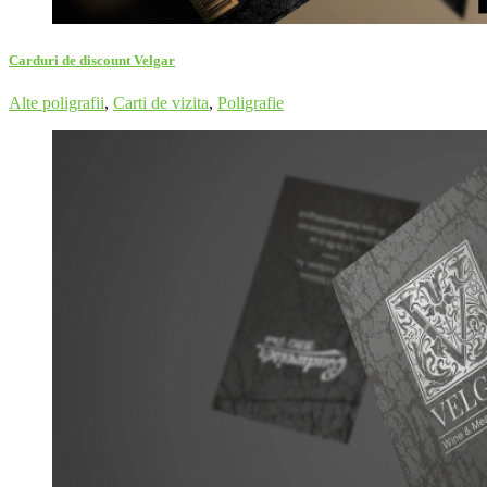
Carduri de discount Velgar
Alte poligrafii
,
Carti de vizita
,
Poligrafie