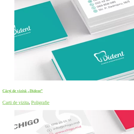
Cărți de vizită „Dident”
Carti de vizita
,
Poligrafie