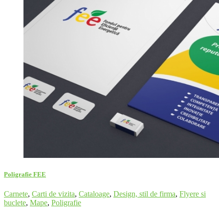
Poligrafie FEE
Carnete
,
Carti de vizita
,
Cataloage
,
Design, stil de firma
,
Flyere si
buclete
,
Mape
,
Poligrafie