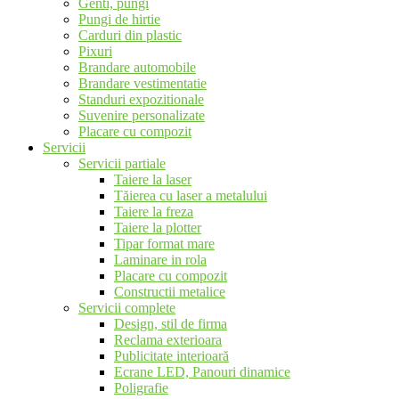
Genti, pungi
Pungi de hirtie
Carduri din plastic
Pixuri
Brandare automobile
Brandare vestimentatie
Standuri expozitionale
Suvenire personalizate
Placare cu compozit
Servicii
Servicii partiale
Taiere la laser
Tăierea cu laser a metalului
Taiere la freza
Taiere la plotter
Tipar format mare
Laminare in rola
Placare cu compozit
Constructii metalice
Servicii complete
Design, stil de firma
Reclama exterioara
Publicitate interioară
Ecrane LED, Panouri dinamice
Poligrafie