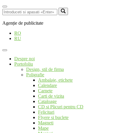
Agenție de publicitate
RO
RU
Despre noi
Portofoliu
Design, stil de firma
Poligrafie
Ambalaje, etichete
Calendare
Carnete
Carti de vizita
Cataloage
CD si Plicuri pentru CD
Felicitari
Flyere si buclete
Magneti
Mape