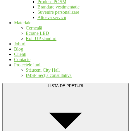
Produse POSM
Brandare vestimentatie
Suvenire personalizare
Altceva servicii
Materiale
Cerneală
Ecrane LED
Roll UP standuri
Joburi
Blog
Clienți
Contacte
Proiectele lunii
Stăuceni City Hall
IMSP Secția consultativă
LISTA DE PRETURI