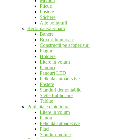
Meniuri
Plicuri
Postere
Stichere
Alte poligrafii
Reclama exterioara
Banere
Boxuri luminoase
Constructii pe acoperisuri
Flaguri
Holdere
Litere in volum
Panouri
Panouri LED
Pelicula autoadezive
Postere
Standuri demontabile
Stelle Publicitare
Tablite
Publicitatea interioara
Litere in volum
Panou
Pelicula autoadezive
Placi
Standuri mobile