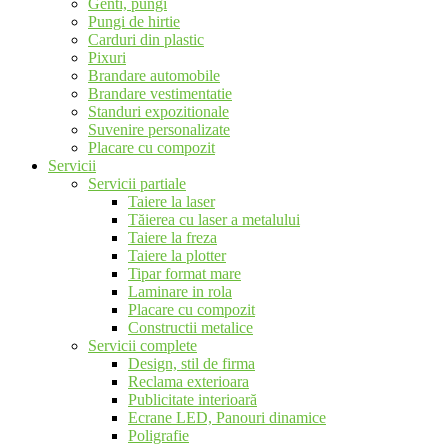
Genti, pungi
Pungi de hirtie
Carduri din plastic
Pixuri
Brandare automobile
Brandare vestimentatie
Standuri expozitionale
Suvenire personalizate
Placare cu compozit
Servicii
Servicii partiale
Taiere la laser
Tăierea cu laser a metalului
Taiere la freza
Taiere la plotter
Tipar format mare
Laminare in rola
Placare cu compozit
Constructii metalice
Servicii complete
Design, stil de firma
Reclama exterioara
Publicitate interioară
Ecrane LED, Panouri dinamice
Poligrafie