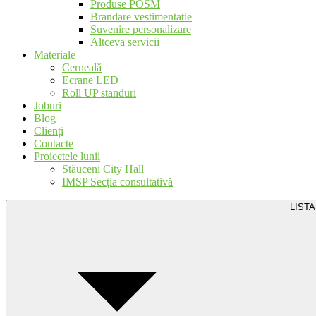
Produse POSM
Brandare vestimentatie
Suvenire personalizare
Altceva servicii
Materiale
Cerneală
Ecrane LED
Roll UP standuri
Joburi
Blog
Clienți
Contacte
Proiectele lunii
Stăuceni City Hall
IMSP Secția consultativă
LISTA