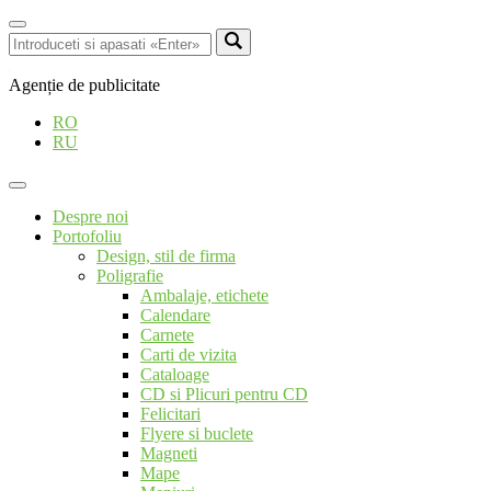
Agenție de publicitate
RO
RU
Despre noi
Portofoliu
Design, stil de firma
Poligrafie
Ambalaje, etichete
Calendare
Carnete
Carti de vizita
Cataloage
CD si Plicuri pentru CD
Felicitari
Flyere si buclete
Magneti
Mape