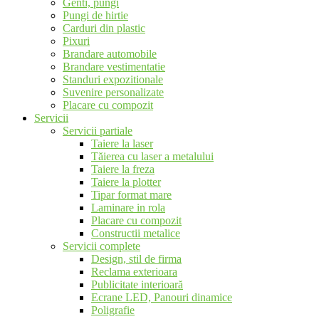
Genti, pungi
Pungi de hirtie
Carduri din plastic
Pixuri
Brandare automobile
Brandare vestimentatie
Standuri expozitionale
Suvenire personalizate
Placare cu compozit
Servicii
Servicii partiale
Taiere la laser
Tăierea cu laser a metalului
Taiere la freza
Taiere la plotter
Tipar format mare
Laminare in rola
Placare cu compozit
Constructii metalice
Servicii complete
Design, stil de firma
Reclama exterioara
Publicitate interioară
Ecrane LED, Panouri dinamice
Poligrafie