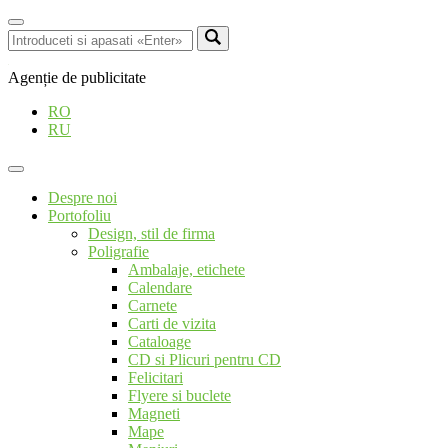
Agenție de publicitate
RO
RU
Despre noi
Portofoliu
Design, stil de firma
Poligrafie
Ambalaje, etichete
Calendare
Carnete
Carti de vizita
Cataloage
CD si Plicuri pentru CD
Felicitari
Flyere si buclete
Magneti
Mape