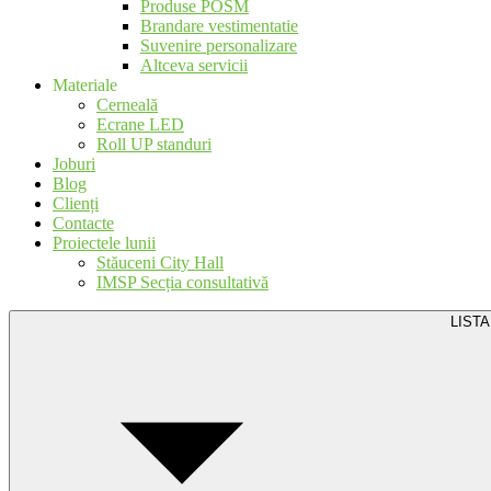
Produse POSM
Brandare vestimentatie
Suvenire personalizare
Altceva servicii
Materiale
Cerneală
Ecrane LED
Roll UP standuri
Joburi
Blog
Clienți
Contacte
Proiectele lunii
Stăuceni City Hall
IMSP Secția consultativă
LISTA