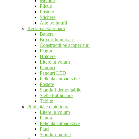
Meniuri
Plicuri
Postere
Stichere
Alte poligrafii
Reclama exterioara
Banere
Boxuri luminoase
Constructii pe acoperisuri
Flaguri
Holdere
Litere in volum
Panouri
Panouri LED
Pelicula autoadezive
Postere
Standuri demontabile
Stelle Publicitare
Tablite
Publicitatea interioara
Litere in volum
Panou
Pelicula autoadezive
Placi
Standuri mobile