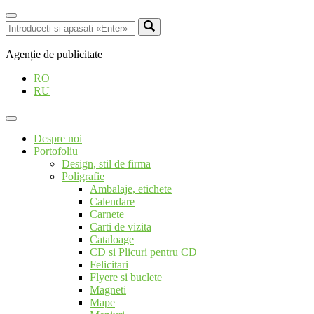
Agenție de publicitate
RO
RU
Despre noi
Portofoliu
Design, stil de firma
Poligrafie
Ambalaje, etichete
Calendare
Carnete
Carti de vizita
Cataloage
CD si Plicuri pentru CD
Felicitari
Flyere si buclete
Magneti
Mape