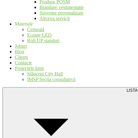
Produse POSM
Brandare vestimentatie
Suvenire personalizare
Altceva servicii
Materiale
Cerneală
Ecrane LED
Roll UP standuri
Joburi
Blog
Clienți
Contacte
Proiectele lunii
Stăuceni City Hall
IMSP Secția consultativă
LISTA