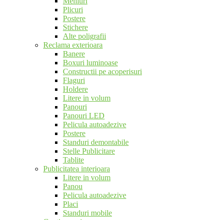
Meniuri
Plicuri
Postere
Stichere
Alte poligrafii
Reclama exterioara
Banere
Boxuri luminoase
Constructii pe acoperisuri
Flaguri
Holdere
Litere in volum
Panouri
Panouri LED
Pelicula autoadezive
Postere
Standuri demontabile
Stelle Publicitare
Tablite
Publicitatea interioara
Litere in volum
Panou
Pelicula autoadezive
Placi
Standuri mobile