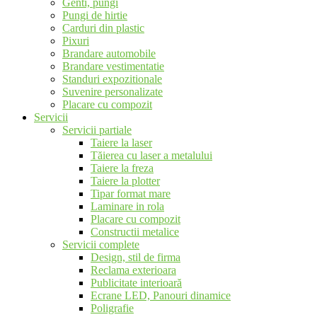
Genti, pungi
Pungi de hirtie
Carduri din plastic
Pixuri
Brandare automobile
Brandare vestimentatie
Standuri expozitionale
Suvenire personalizate
Placare cu compozit
Servicii
Servicii partiale
Taiere la laser
Tăierea cu laser a metalului
Taiere la freza
Taiere la plotter
Tipar format mare
Laminare in rola
Placare cu compozit
Constructii metalice
Servicii complete
Design, stil de firma
Reclama exterioara
Publicitate interioară
Ecrane LED, Panouri dinamice
Poligrafie