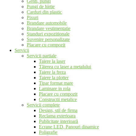
Genti, pungi
Pungi de hirtie
Carduri din plastic
Pixuri
Brandare automobile
Brandare vestimentatie
Standuri expozitionale
Suvenire personalizate
Placare cu compozit
Servicii
Servicii partiale
Taiere la laser
Tăierea cu laser a metalului
Taiere la freza
Taiere la plotter
Tipar format mare
Laminare in rola
Placare cu compozit
Constructii metalice
Servicii complete
Design, stil de firma
Reclama exterioara
Publicitate interioară
Ecrane LED, Panouri dinamice
Poligrafie