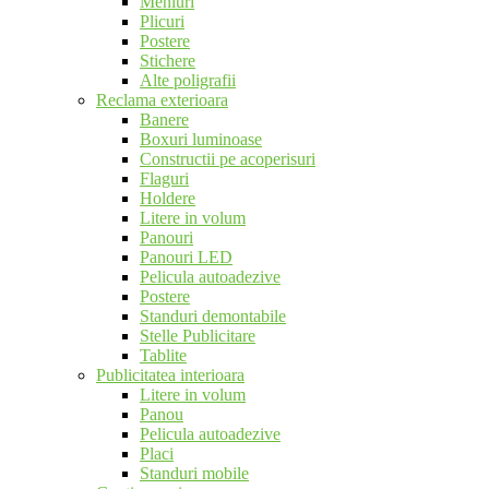
Meniuri
Plicuri
Postere
Stichere
Alte poligrafii
Reclama exterioara
Banere
Boxuri luminoase
Constructii pe acoperisuri
Flaguri
Holdere
Litere in volum
Panouri
Panouri LED
Pelicula autoadezive
Postere
Standuri demontabile
Stelle Publicitare
Tablite
Publicitatea interioara
Litere in volum
Panou
Pelicula autoadezive
Placi
Standuri mobile