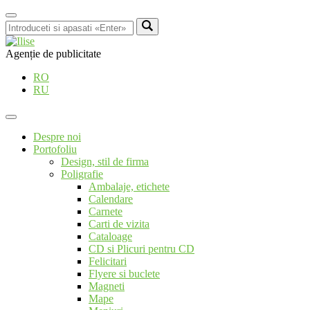
Agenție de publicitate
RO
RU
Despre noi
Portofoliu
Design, stil de firma
Poligrafie
Ambalaje, etichete
Calendare
Carnete
Carti de vizita
Cataloage
CD si Plicuri pentru CD
Felicitari
Flyere si buclete
Magneti
Mape