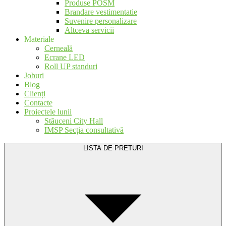
Produse POSM
Brandare vestimentatie
Suvenire personalizare
Altceva servicii
Materiale
Cerneală
Ecrane LED
Roll UP standuri
Joburi
Blog
Clienți
Contacte
Proiectele lunii
Stăuceni City Hall
IMSP Secția consultativă
LISTA DE PRETURI